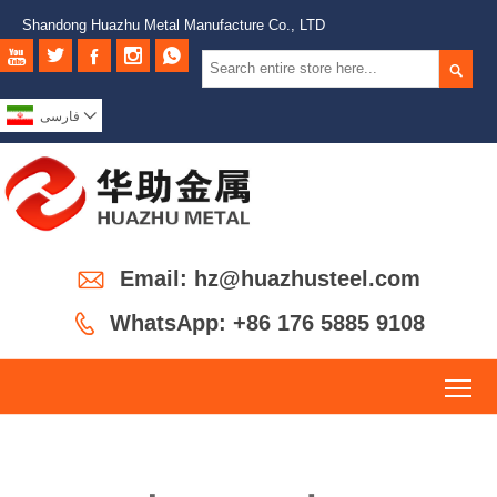
Shandong Huazhu Metal Manufacture Co., LTD







فارسی

Email: hz@huazhusteel.com

WhatsApp: +86 176 5885 9108
To