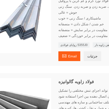
م و کم کربن با پروفیل L شکل است که جوش‌پذیری عالی دارد - ایده‌آل
ن، ضربه زدن و ضربه زدن. سنگ زنی
جوش = عالی
ماشینکاری / سنگ زنی = خوب
خم شدن / شکل دادن = منصفانه
مقاومت در برابر سایش = منصفانه
مقاومت در برابر خوردگی = ضعیف
هن زاویه دار
زوایای فولادی S355J0

جزئیات
Email
فولاد زاویه گالوانیزه
ی تواند اجزای تنش مختلفی را تشکیل
مختلف ساختمانی و سازه های مهندسی
ابر و حمل و نقل، کشتی ها، کوره های