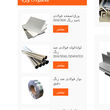
محصولات ویژه
ورق/صفحه فولادی
ضد زنگ 304/304L
بیشتر
لوله/لوله فولادی ضد
زنگ
304/304L/304H/316Ti
بیشتر
نوار فولادی ضد زنگ
دقیق
بیشتر