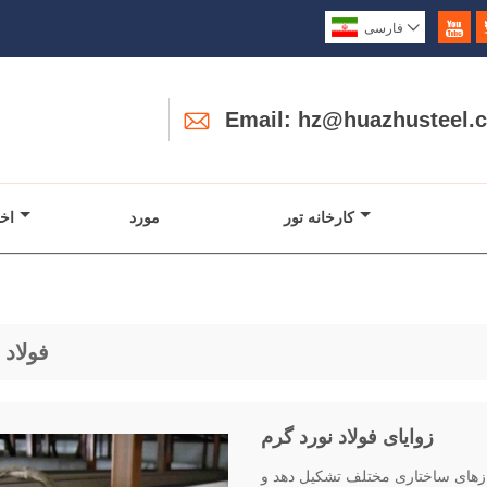


فارسی

Email: hz@huazhusteel.
کارخانه تور
مورد
اخب
فولاد 
زوایای فولاد نورد گرم
نیازهای ساختاری مختلف تشکیل دهد و