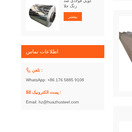
کویل فولادی ضد
زنگ جلا
بیشتر
اطلاعات تماس

تلفن :
WhatsApp: +86 176 5885 9108

پست الکترونیک :
Email: hz@huazhusteel.com