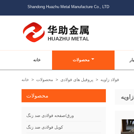
Shandong Huazhu Metal Manufacture Co., LTD
ار
محصولات
خانه
فولاد زاویه
>
پروفیل های فولادی
>
محصولات
>
خانه
محصولات
زاویه
ورق/صفحه فولادی ضد زنگ
کویل فولادی ضد زنگ