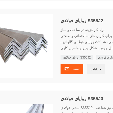
زوایای فولادی S355J2
مواد کم هزینه در ساخت و ساز.
ایای فولادی
زوایای فولادی S355J2

جزئیات
Email
زوایای فولادی S355J0
نبشی فولادی S355J0 - که به‌عنوان آهن نبشی، فولاد زاویه‌دار، یا میله زاویه‌دار فولادی نیز شناخته