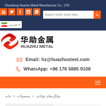
Shandong Huazhu Metal Manufacture Co., LTD







فارسی

Email: hz@huazhusteel.com

WhatsApp: +86 176 5885 9108
To
میلگردهای فولادی
>
محصولات
>
خانه