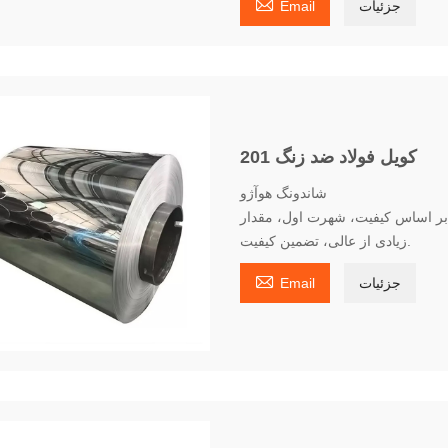

جزئیات
Email
کویل فولاد ضد زنگ 201
شاندونگ هوآژو
د زنگ 201، موجودی کافی، بر اساس کیفیت، شهرت اول، مقدار
زیادی از عالی، تضمین کیفیت.

جزئیات
Email