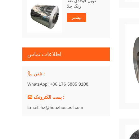
کویل فولادی ضد
زنگ جلا
بیشتر
اطلاعات تماس

تلفن :
WhatsApp: +86 176 5885 9108

پست الکترونیک :
Email: hz@huazhusteel.com