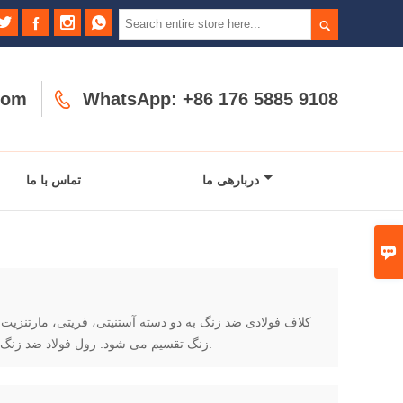





com

WhatsApp: +86 176 5885 9108
دربارهی ما
تماس با ما

کلاف فولادی ضد زنگ به دو دسته آستنیتی، فریتی، مارتنزیت،
زنگ تقسیم می شود. رول فولاد ضد زنگ دارای مقاومت در برابر خوردگی قوی، استحکام کششی بالا و استحکام خستگی است.