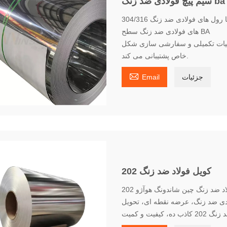
سیم پیچ فولادی ضد زنگ ba
این شرکت عمدتا رول های فولادی ضد زنگ 304/316L/321/310S و مواد دیگر را می فروشد. رول
های فولادی ضد زنگ سطح BA
لیات تکمیلی و سفارشی سازی شکل
خاص پشتیبانی می کند.

جزئیات
Email
کویل فولاد ضد زنگ 202
فولاد ضد زنگ چین شاندونگ هوآژو
دی ضد زنگ، عرضه نقطه ای، تحویل