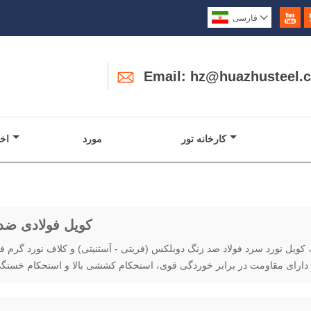


فارسی

Email: hz@huazhusteel.
کارخانه تور
مورد
اخب
کویل فولادی ضد
 کویل نورد سرد فولاد ضد زنگ دوبلکس (فریتی - آستنیتی) و کلاف نورد گرم فو