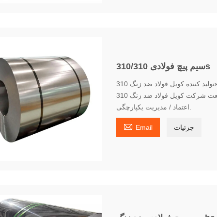
سیم پیچ فولادی 310/310s
تولید کننده کویل فولاد ضد زنگ 310s - سالها تجربه تولید و بازاریابی، کیفیت عالی، شهرت بالا،
معیار صنعت شرکت کویل فولاد ضد زنگ 310s عرضه چند ساله / موجودی بزرگ / کیفیت قابل
اعتماد / مدیریت یکپارچگی.

جزئیات
Email