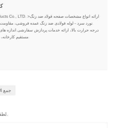
کل
< ke Metal Products Co., LTD
نورد سرد - لوله فولادی ضد زنگ عمده فروشی، مقاومت د
درجه حرارت بالا، ارائه خدمات پردازش سفارشی اندازه های
مستقیم کارخانه، 
جمع 14 سوابق
ما شما را در 24 ساعت پاسخ.
لطفا