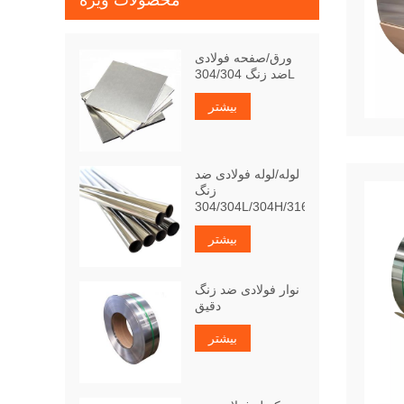
محصولات ویژه
ورق/صفحه فولادی
ضد زنگ 304/304L
بیشتر
لوله/لوله فولادی ضد
زنگ
304/304L/304H/316Ti
بیشتر
نوار فولادی ضد زنگ
دقیق
بیشتر