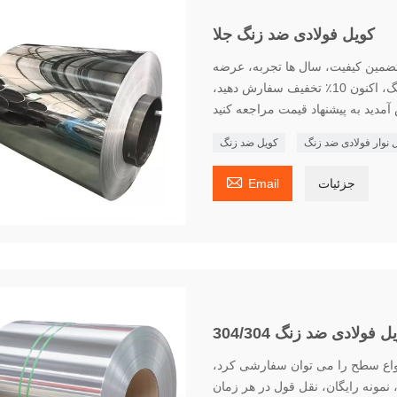
کویل فولادی ضد زنگ جلا
ضمین کیفیت، سال ها تجربه، عرضه
مستقیم نقطه ای، پرداخت امتیاز قیمت رول فولاد ضد زنگ، اکنون 10٪ تخفیف سفارش دهید،
 نوار فولادی ضد زنگ
کویل ضد زنگ

جزئیات
Email
فه ای شاندونگ هوآژو رول فولاد ضد زنگ 304، انواع سطح را می توان سفارشی کرد،