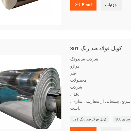

جزئیات
Email
کویل فولاد ضد زنگ 301
شرکت شاندونگ
هوآژو
فلز
محصولات
شرکت
., Ltd
. متخصص در تولید رول فولاد ضد زنگ 301، تنوع کامل، تحویل سریع، پشتیبانی از سفارشی سازی
است.
ری 300
کویل فولاد ضد زنگ 321