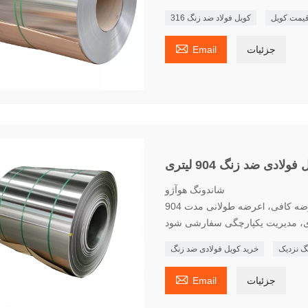
کویل فولاد ضد زنگ 316

جزئیات
Email
فولادی ضد زنگ 904 لیتری
شاندونگ هوآژو
عرضه طولانی مدت 904l محصولات ورق فولادی ضد زنگ با دوام، مدل های کامل، عرضه کافی،
تری، مدیریت یکپارچگی سفارشی شود
نگ نزدیک
خرید کویل فولادی ضد زنگ

جزئیات
Email