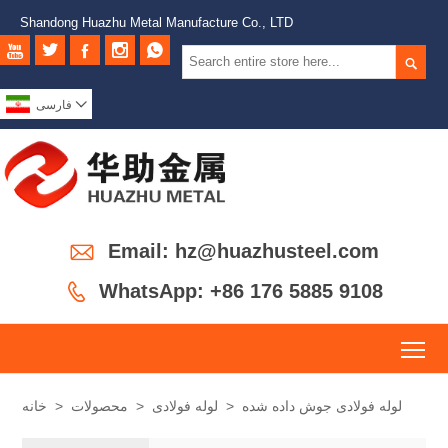
Shandong Huazhu Metal Manufacture Co., LTD







فارسی

Email: hz@huazhusteel.com

WhatsApp: +86 176 5885 9108
To
لوله فولادی جوش داده شده
>
لوله فولادی
>
محصولات
>
خانه