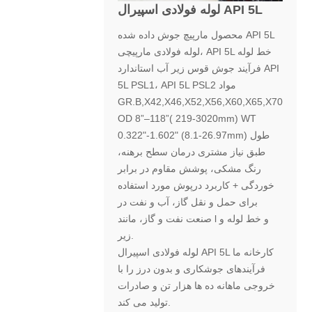
لوله فولادی اسپیرال API 5L
محصول مارپیچ جوش داده شده API 5L
لوله فولادی مارپیچی، API 5L خط لوله
فرآیند جوش قوس زیر آب استاندارد API
5L PSL1، API 5L PSL2 مواد
GR.B,X42,X46,X52,X56,X60,X65,X70
OD 8”–118”( 219-3020mm) WT
0.322"-1.602" (8.1-26.97mm) طول
طبق نیاز مشتری درمان سطح برهنه،
رنگ مشکی، پوشش مقاوم در برابر
خوردگی + کاربرد درپوش مورد استفاده
برای حمل و نقل گاز، آب و نفت در
صنعت نفت و گاز، مانند l و خط لوله و
زیر.
لوله فولادی اسپیرال API 5L کارخانه ما
فرآیندهای جوشکاری و بدون درز را با
خروجی ماهانه ده ها هزار تن و صادرات
تولید می کند.