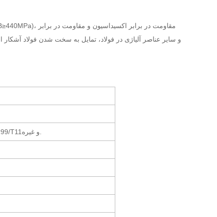
Q235/SS400/A36/ST37/Q195/A105/A106B/4130/DH36/A199/T11و غیره.