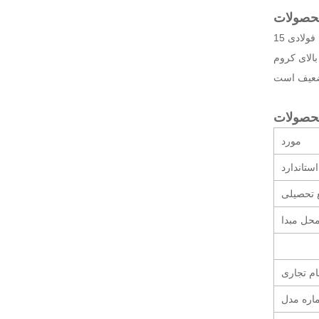
صفحه فولادی 15CrMo از فولاد مقاوم در برابر حرارت پرلیت با استحکام حرارتی بالا (δ B≥440MPa)، مقاومت در برابر اکسیداسیون و مقاومت در برابر
ن فولاد آشکار است و
مورد
استاندارد
 تحصیلی
حل مبدا
ام تجاری
اره مدل