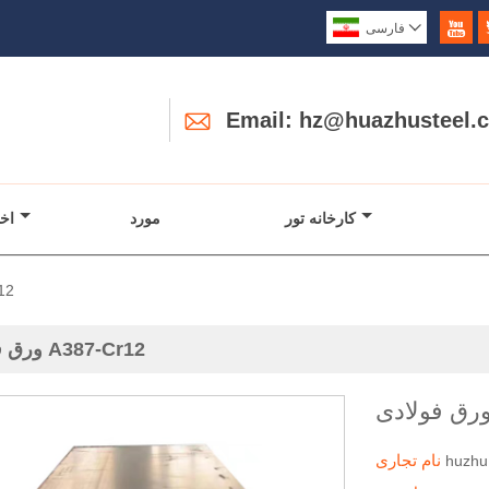


فارسی

Email: hz@huazhusteel.
کارخانه تور
مورد
اخب
ورق 
ورق فولادی A387-Cr12
نام تجاری
huzhu