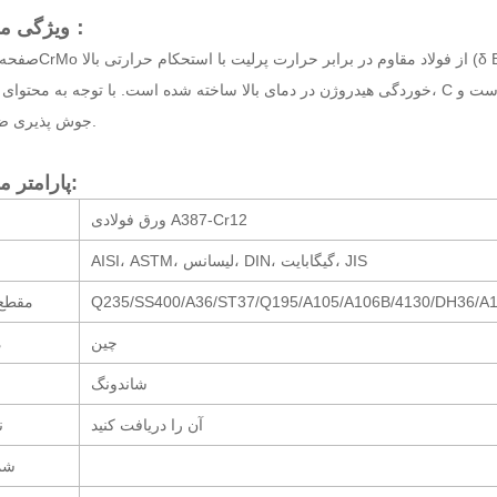
ویژگی محصولات：
خوردگی هیدروژن در دمای بالا ساخته شده است. با توجه به محتوای بالای کروم، C و سایر عناصر آلیاژی در فولاد، تمایل به سخت شد
جوش پذیری ضعیف است.
پارامتر محصولات:
ورق فولادی A387-Cr12
AISI، ASTM، لیسانس، DIN، گیگابایت، JIS
مقطع
چین
م
شاندونگ
آن را دریافت کنید
ن
شم