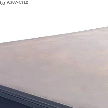
ورق فولادی A387-Cr12