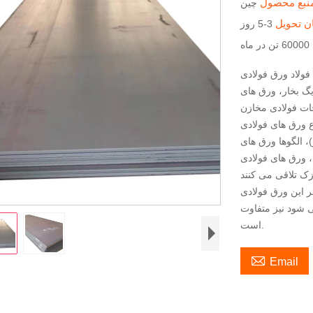
نبع محصول
چین
ن تحویل
3-5 روز
60000 تن در ماه
لادی A387-Cr12 به طور کلی مانند ورق فولادی نازک است. از
گ بخار، ورق های
ت فولادی مخازن
ع ورق های فولادی
پرتو (ضخامت 2.5-10 میلی متر)، الگوها ورق های
ضد زنگ، ورق های فولادی
ادی A387-Cr12 و مواد، همه صفحات فولادی یکسان نیستند،
 شود نیز متفاوت
است.

Email