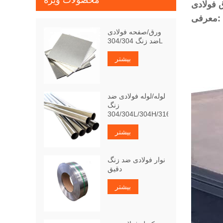
محصولات ویژه
معرفی:
ورق/صفحه فولادی
ضد زنگ 304/304L
بیشتر
لوله/لوله فولادی ضد
زنگ
304/304L/304H/316Ti
بیشتر
نوار فولادی ضد زنگ
دقیق
بیشتر