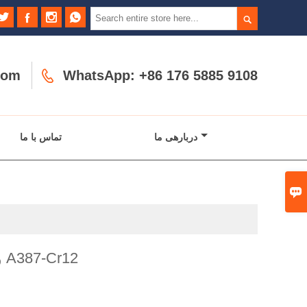





com

WhatsApp: +86 176 5885 9108
دربارهی ما
تماس با ما

ورق فولادی A387-Cr12