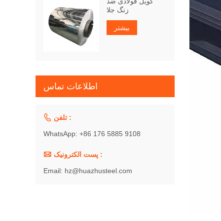
کویل فولادی ضد
زنگ جلا
بیشتر
اطلاعات تماس

تلفن :
WhatsApp: +86 176 5885 9108

پست الکترونیک :
Email: hz@huazhusteel.com