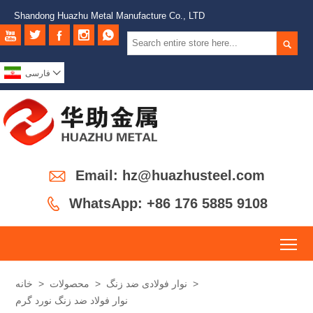
Shandong Huazhu Metal Manufacture Co., LTD







فارسی

Email: hz@huazhusteel.com

WhatsApp: +86 176 5885 9108
To
>
نوار فولادی ضد زنگ
>
محصولات
>
خانه
نوار فولاد ضد زنگ نورد گرم