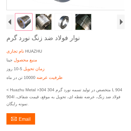
نوار فولاد ضد زنگ نورد گرم
نام تجاری
HUAZHU
منبع محصول
جینا
زمان تحویل
5-10 روز
ظرفیت عرضه
10000 تن در ماه
< Huazhu Metal >متخصص در تولید تسمه نورد گرم 304 304 L 904
904l فولاد ضد زنگ، عرضه نقطه ای، تحویل به موقع، قیمت شفاف،
نمونه رایگان.

Email