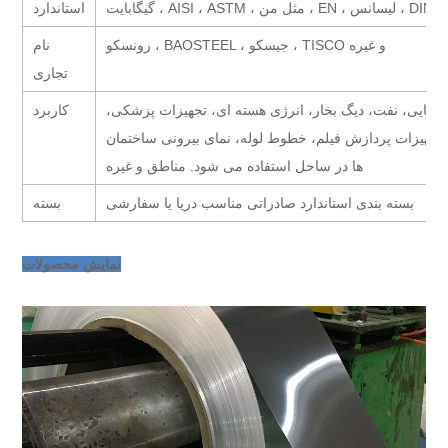
AISI ،  ، مثل من ، EN ، لیسانس ، DIN ، JIS
استاندارد
رونسکو ، BAOSTEEL ، جیسکو ، TISCO و غیره
نام
تجاری
یمیایی، نفت، دیگ بخار، انرژی هسته ای، تجهیزات پزشکی،
کاربرد
 تجهیزات پردازش فیلم، خطوط لوله، نمای بیرونی ساختمان
ها در ساحل استفاده می شود. مناطق و غیره
بسته بندی استاندارد صادراتی مناسب دریا یا سفارشی
بسته
نمایش محصولات