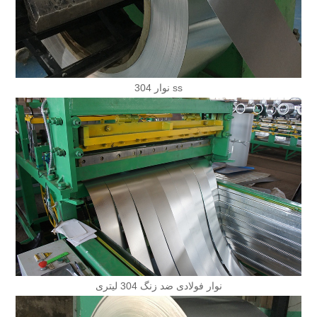
نوار 304 ss
نوار فولادی ضد زنگ 304 لیتری