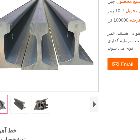
نبع محصول
چین
 تحویل
7-10 روز
رضه
100000 تن
هوایی هستند. عمر
اعث سرمایه گذاری
قوی می شوند.

Email
خط آهن
مشخصات محصول: