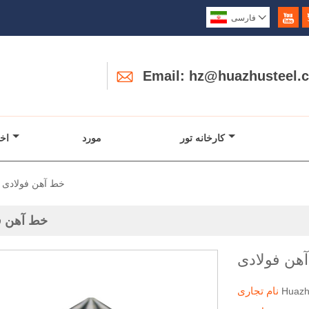


فارسی

Email: hz@huazhusteel.
کارخانه تور
مورد
اخب
خط آهن فولادی
خط آهن ف
هن فولادی
نام تجاری
Huaz