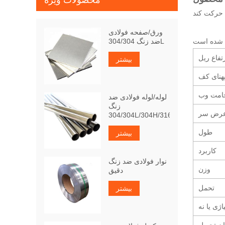
محصولات ویژه
ورق/صفحه فولادی
ضد زنگ 304/304L
تفاع ریل
بیشتر
هنای کف
مت وب
لوله/لوله فولادی ضد
زنگ
رض سر
304/304L/304H/316Ti
طول
بیشتر
کاربرد
نوار فولادی ضد زنگ
وزن
دقیق
تحمل
بیشتر
یاژی یا نه