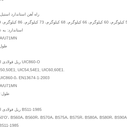
5. راه آهن استاندارد استیل استرالیا
استاندارد: به عنوان 1085
جنس: 900A/U71MN
طول: 8-25 متر
6. ریل فولادی استاندارد UIC860-O
اندازه: 0,50E1; UIC54,54E1; UIC60,60E1
استاندارد: C860-0، EN13674-1-2003
جنس: 900A/U71MN
طول: 12-25 متر
7. ریل فولادی استاندارد BS11-1985
'O'، BS60A، BS60R، BS70A، BS75A، BS75R، BS80A، BS80R، BS90A، BS10
استاندارد: 11-1985