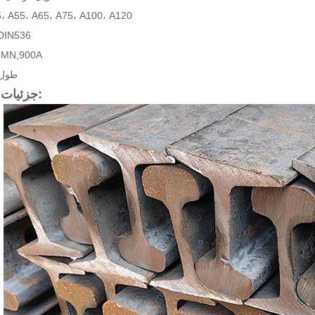
اندازه: A55، A65، A75، A100، A120
استاندارد: 536
جنس: ,900A
طول: 9-12 
جزئیات محصول: