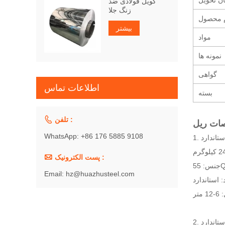
ن تحویل
کویل فولادی ضد
زنگ جلا
م محصول
بیشتر
مواد
نمونه ها
گواهی
اطلاعات تماس
بسته

تلفن :
WhatsApp: +86 176 5885 9108

پست الکترونیک :
55
Email: hz@huazhusteel.com
2.