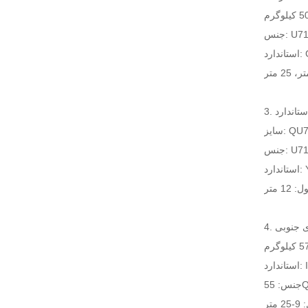
U71MN
GB
QU70\
U71mn
YB
ای جنوبی
ISC
55