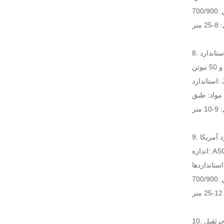
JI
J
ASCE