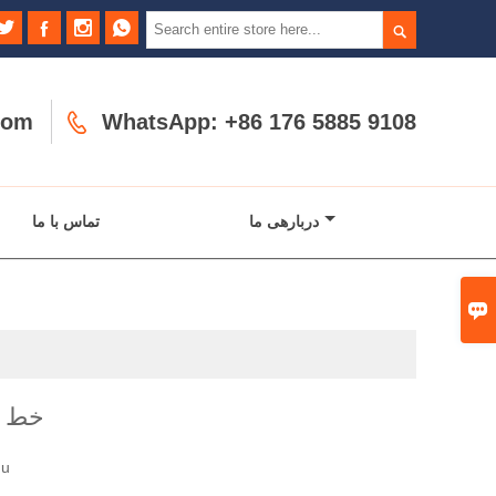





com

WhatsApp: +86 176 5885 9108
دربارهی ما
تماس با ما

خط آ
hu