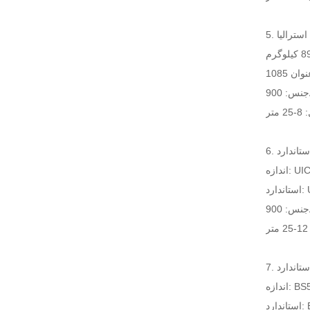
UIC5.
UI
BS50
BS