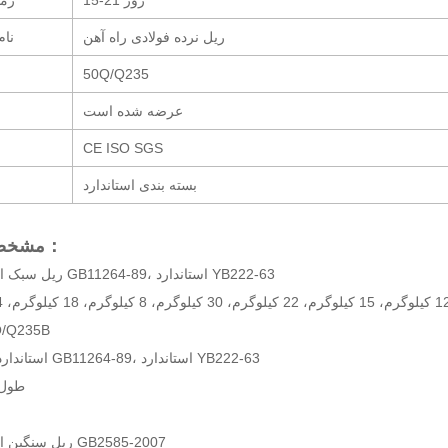
15-21 روز
زما
ریل نرده فولادی راه آهن
نا
50Q/Q235
عرضه شده است
CE ISO SGS
بسته بندی استاندارد
مشخصات ریل：
1. ریل سبک استاندارد GB11264-89، استاندارد YB222-63
جنس: Q/Q235B
استاندارد: استاندارد GB11264-89، استاندارد YB222-63
طول: 6-12 متر
ریل سنگین استاندارد GB2585-2007