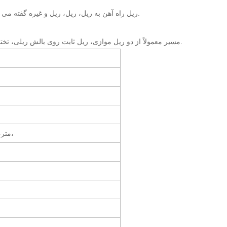
ریل راه آهن به ریل، ریل، ریل و غیره گفته می شود که در راه آهن و با همکاری سوئیچ استفاده می شود تا قطار بدون چرخش حرکت کند.
مسیر معمولاً از دو ریل موازی، ریل ثابت روی بالش ریلی، تختخواب زیر بالاست جاده، همچنین شامل بستر جاده، قطعات اتصال ریلی تشکیل شده است.
8 متر، 8.5 متر، 9 متر، 9.5 متر، 10 متر، 10.5 متر، 11 متر، 12 متر،