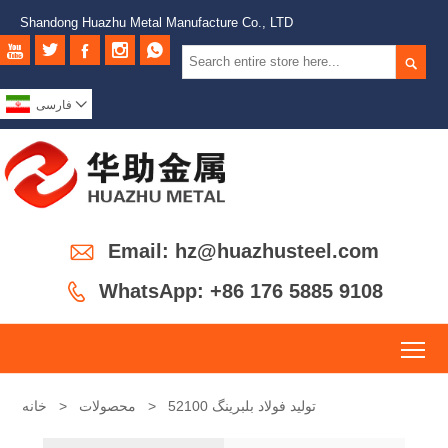
Shandong Huazhu Metal Manufacture Co., LTD







فارسی

Email: hz@huazhusteel.com

WhatsApp: +86 176 5885 9108
To
تولید فولاد بلبرینگ 52100
>
محصولات
>
خانه