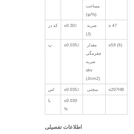
مساحت
(ψ/%)
≥ 47
ضربه
≤0.30٪
که در
(J)
≥59 (6)
مقدار
≤0.035٪
پ
چقرمگی
ضربه
αkv
(J/cm2)
≤207HB
سختی
≤0.035٪
اس
≤0.030
با
%
اطلاعات تفصیلی