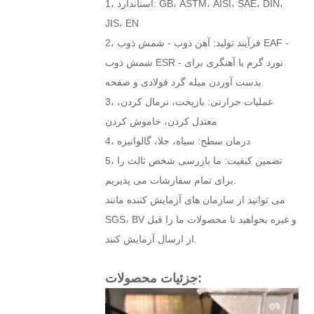
1، استاندارد: GB، ASTM، AISI، SAE، DIN،
JIS، EN
2، فرآیند تولید: آهن ذوب - شمش ذوب EAF -
شمش ذوب ESR - نورد گرم یا آهنگری برای
بدست آوردن میله گرد فولادی و صفحه
3، عملیات حرارتی: بازپخت، نرمال کردن،
معتدل کردن، خاموش کردن
4، درمان سطح: سیاه، جلا، گالوانیزه
5، تضمین کیفیت: ما بازرسی شخص ثالث را
برای تمام سفارشات می پذیریم.
می توانید از سازمان های آزمایش کننده مانند
SGS، BV و غیره بخواهید تا محصولات ما را قبل
از ارسال آزمایش کنند.
جزئیات محصولات: