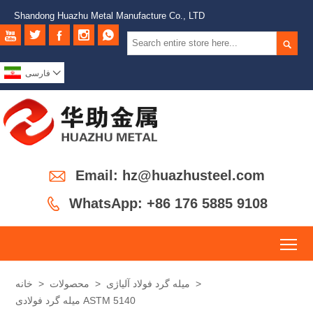
Shandong Huazhu Metal Manufacture Co., LTD







فارسی

Email: hz@huazhusteel.com

WhatsApp: +86 176 5885 9108
To
>
میله گرد فولاد آلیاژی
>
محصولات
>
خانه
میله گرد فولادی ASTM 5140