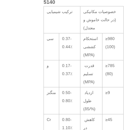
5140
خصوصیات مکانیکی
ترکیب شیمیایی
(در حالت خاموش و
معتدل)
≥980
استحکام
0.37-
سی
(100)
کششی
0.44٪
(MPA)
≥785
قدرت
0.17-
و
(80)
تسلیم
0.37٪
(MPA)
≥9
ازدیاد
0.50-
منگنز
طول
0.80٪
(δ5/%)
≥45
کاهش
0.80-
Cr
در
1.10٪